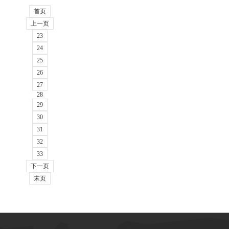
首页
上一页
23
24
25
26
27
28
29
30
31
32
33
下一页
末页