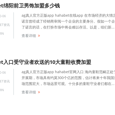
bet绵阳前卫男饰加盟多少钱
ag真人官方正版app hahabet在线app 在市场经济的大
0-06
诺言曾经成了经销商审阅一个企业的主要身分。假如一个企
BET资讯
了诺言的话，在打扮市场中将会难以存活。以是，咱们新...
IN
查看详细
bet入口受守业者欢送的10大童鞋收费加盟
ag真人官方正版app hahabet官网入口 海内童鞋范畴正
0-06
开展期，市场具有约莫300个亿的范围，估计将来十年我国
BET资讯
场范围宏大，市场远景可观。十分多的童鞋守业者们都在...
IN
查看详细