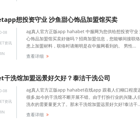
betapp想投资守业 沙鱼甜心饰品加盟馆买卖
ag真人官方正版app hahabet 中服网为您供给想投资守业
0-08
心饰品加盟馆买卖好做吗？招商加盟信息，您能够间接联络
BET资讯
患上加盟材料，联络时请阐明是在中服网看到的。 男性...
IN
查看详细
bet干洗馆加盟远景好欠好？泰洁干洗公司
ag真人官方正版app hahabet在线app 跟着人们糊口程
0-08
很多,如今的干洗馆不断开展不错。由于打扮行业的兴隆,人
BET资讯
洗衣的需要量更大了。那末干洗馆加盟远景好欠好?泰洁干..
IN
查看详细