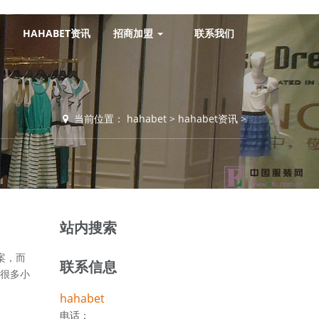
HAHABET资讯
招商加盟
联系我们
当前位置：
hahabet
>
hahabet资讯
>
站内搜索
方案，而
联系信息
很多小
hahabet
电话：