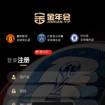
送
18
元
注册
登录