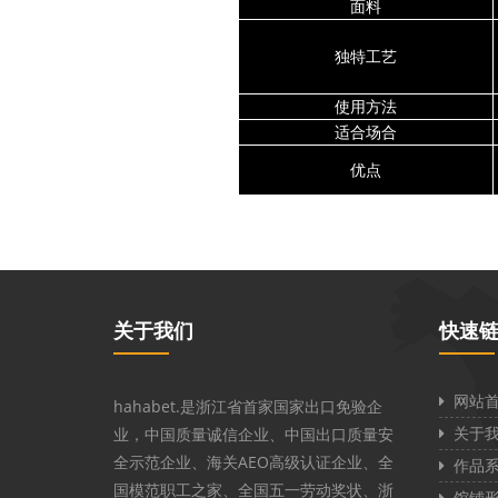
面料
独特工艺
使用方法
适合场合
优点
关于我们
快速
网站首
hahabet.是浙江省首家国家出口免验企
关于我
业，中国质量诚信企业、中国出口质量安
全示范企业、海关AEO高级认证企业、全
作品系
国模范职工之家、全国五一劳动奖状、浙
馆铺形