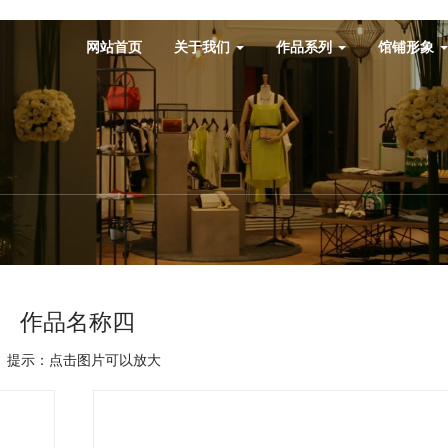
网站首页
关于我们
作品系列
馆铺形象
作品名称四
提示：点击图片可以放大