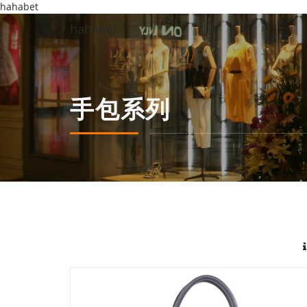
hahabet
hahabet
手包系列