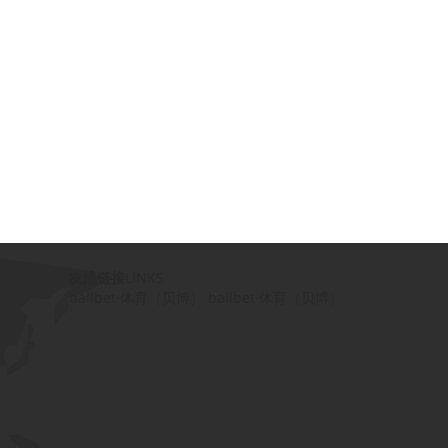
友情链接
LINKS
ballbet·体育（贝博）
ballbet·体育（贝博）