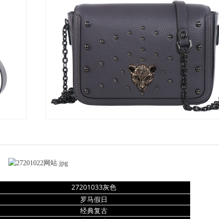
27201033灰色
罗马假日
经典复古