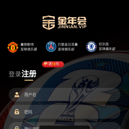
送
18
元
注册
登录